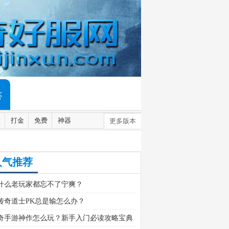
答
默
打金
免费
神器
更多版本
人气推荐
什么老玩家都忘不了宁爽？
传奇道士PK总是输怎么办？
奇手游神作怎么玩？新手入门必读攻略宝典