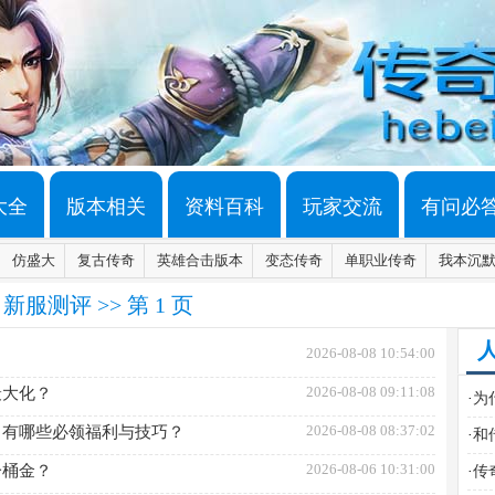
大全
版本相关
资料百科
玩家交流
有问必
仿盛大
复古传奇
英雄合击版本
变态传奇
单职业传奇
我本沉
>
新服测评
>> 第 1 页
2026-08-08 10:54:00
2026-08-08 09:11:08
最大化？
·
为
2026-08-08 08:37:02
？有哪些必领福利与技巧？
·
和
2026-08-06 10:31:00
一桶金？
·
传