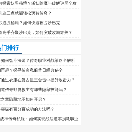
何探索妖界秘境？斩妖除魔与破解谜局全攻
到这三点就能轻松玩转传奇？
沙必胜秘籍？如何快速攻占沙巴克
奇高手齐聚沙巴克，如何突破攻城难关？
热门排行
士如何智斗法师？传奇职业对战策略全解析
烟再起？探寻传奇私服昔日经典秘辛
何通过衣服在复古星王合击中提升攻击力？
知道传奇野兽教主有哪些隐藏技能吗？
龙之章隐藏地图如何开启？
界突破有百分百成功的方法吗？
.80战神传奇私服：如何实现战法道零损耗职业
配？