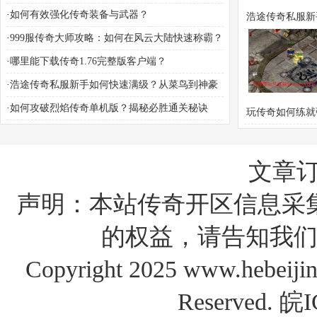
解答
·
如何有效强化传奇装备与武器？
浩途传奇私服新
·
999服传奇大师攻略：如何在风云大陆快速称霸？
快速满级？从菜
·
哪里能下载传奇1.76完整版客户端？
豪的进阶之路
·
浩途传奇私服新手如何快速满级？从菜鸟到神豪
的进阶之路全解析
·
如何攻破烈焰传奇单机版？揭秘必胜通关秘诀
玩传奇如何练就
抗压心态
文章
声明：本站传奇开区信息采
的权益，请告知我们
Copyright 2025 www.hebe
Reserved.
皖I