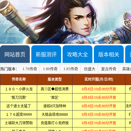
网站首页
新服测评
攻略大全
版本相关
热门版本：
1.76传奇
1.80传奇
1.85传奇
仿盛大
复古传奇
英雄
传奇名称
版本类型
实时开服[月/日/时]
１８０丶小胖火龙
真①区◆超低消费
8月/8日/19点/00分开放
‘拔刀沉默’
‘首区’
8月/8日/19点/00分开放
这个道士太猛了
道招8只加特林
8月/8日/19点/00分开放
１７６超变99999
大极品倍攻88888
8月/8日/19点/00分开放
土城砍大刀领赞助
充值靠打０充终极
8月/8日/19点/00分开放