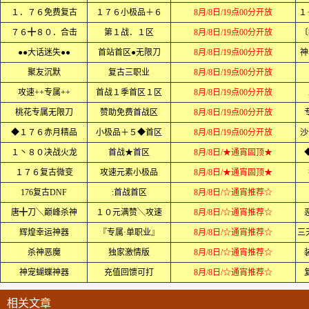
１．７６免费复古
１７６小极品＋６
8月/8日/19点00分开放
１
７６╋８０．合击
第１战．１区
8月/8日/19点00分开放
〔
●●大话迷失●●
首站首区●无限刀
8月/8日/19点00分开放
神
聚友沉默
复古三职业
8月/8日/19点00分开放
攻速++专属++
首战１季首区１区
8月/8日/19点00分开放
桃花专属无限刀
赞助免费首战区
8月/8日/19点00分开放
◆１７６赤月精品
小极品＋５◆首区
8月/8日/19点00分开放
沙
１丶８０决战火龙
首战★首区
8月/8日/★通宵固顶★
１７６复古微变
攻速元素小极品
8月/8日/★通宵固顶★
176复古DNF
:首战首区
8月/8日/☆通宵推荐☆
唐╋刀╲巅峰杀神
１０元满赞╲攻速
8月/8日/☆通宵推荐☆
辉煌幸运神器
『专属·单职业』
8月/8日/☆通宵推荐☆
三
杀神恶魔
独家激情版
8月/8日/☆通宵推荐☆
神宠蝴蝶神器
充值回馈可打
8月/8日/☆通宵推荐☆
相关文章