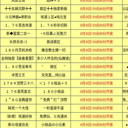
风云合击
战神＋５
8月/8日/19点00分开放
╋╋女娲沉默╋╋
首区╋╋独家新版
8月/8日/19点00分开放
０元神器●单职业
攻速１区●纯元宝
8月/8日/19点00分开放
沙
１．７６变态攻速
１．７６秒杀切割
8月/8日/19点00分开放
新◆雷霆二合一
+９狂暴∠无限刀
8月/8日/19点00分开放
头铁合击+3
首战首区
8月/8日/19点00分开放
１８０月灵机关枪
魔龙教主爆一切
8月/8日/19点00分开放
全网独家【装备重置】
多少人怀念的[仙魔道]
8月/8日/19点00分开放
１．８０苍龙奉天
“ 首区 ”
8月/8日/19点00分开放
冰雪之王
无充直﹏纯公益
8月/8日/19点00分开放
无
１７６￥顶赞三十八
＜１·７６极品＋５
8月/8日/19点00分开放
￥
１·７６蛮荒复古
１·８０小极品
8月/8日/19点00分开放
１＂８０龙腾盛世
＂免费＂打＂顶赞
8月/8日/19点00分开放
耗死一个大怪
一秒直接牛逼
8月/8日/19点00分开放
（卧擦）攻速好快
免费玩．０充通关
8月/8日/19点00分开放
新の攻速合击
小极品の小元素
8月/8日/19点00分开放