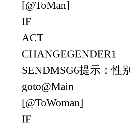
[@ToMan]
IF
ACT
CHANGEGENDER1
SENDMSG6提示：
goto@Main
[@ToWoman]
IF