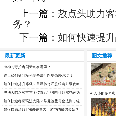
上一篇：
敖点头助力客
务？
下一篇：
如何快速提升
最新更新
图文推荐
·
海神的守护者刷新点在哪里？
·
道士如何提升极光装备属性以增强PK实力？
·
如何快速提升等级？重温传奇私服经典升级攻略
·
玛法大陆迷雾重重？传奇SF地图补丁终极指南为
初入热血传奇私
你揭开真相
·
如何快速称霸玛法大陆？掌握这些黄金法则，轻
新如何快速通关
松叱咤沙场
·
如何快速获取1.76传奇复古手游中的最强装备？