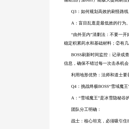
辅助治疗加buff）能极大提高刷
Q3：如何规划高效的刷怪路
A：盲目乱逛是最低效的行为
“由外至内”清剿法：不要一开
稳定积累药水和基础材料；②有几
BOSS刷新时间监控：记录或
信息，确保不错过每一次击杀机会
利用地形优势：法师和道士要
Q4：挑战终极BOSS“雪域魔
A：“雪域魔王”是冰雪隐秘
团队分工明确：
战士：核心坦克，必须吸引住B