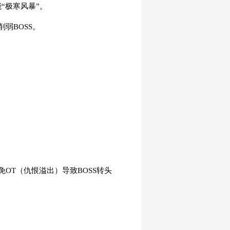
“极寒风暴”。
弱BOSS。
OT（仇恨溢出）导致BOSS转头