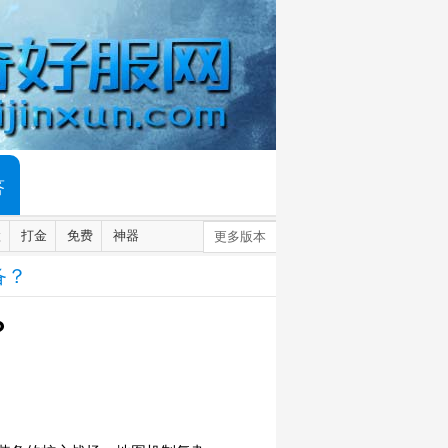
答
默
打金
免费
神器
更多版本
备？
？