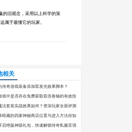
赢的旧观念，采用以上科学的策
永远属于最懂它的玩家。
他相关
为传奇游戏装备添加双发光效果脚本？
游戏中是否存在免费获取双倍卷轴的有效技
魔法套装实战效果如何？资深玩家全面评测
效使用技巧解析
阵暗藏的四家神秘商店位置与进入方法你知
？
开启绝版神级礼包，快速解锁传奇私服至强