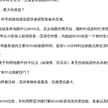
怪效率和安全性，尤其是在挑战BOSS时。
线，最大化收益？
。科学的路线规划是快速获取装备的灵魂。
始就直奔地图中心BOSS点。应从地图外围开始，顺时针或逆时针清
率从小怪身上获得惊喜；③清空外围，为挑战BOSS创造一个相对安
查询服务器内主要BOSS的刷新时间。提前5-10分钟到达刷新点附近
。
善于利用地图中的卡位点（如墙角、巨石后）来无伤或低损伤击杀精英
王”有什么独家技巧？
谷的终极目标，其掉落物价值最高，但难度也极大。
OSS仇恨，并利用野蛮冲撞打断BOSS的某些高伤害技能。装备以