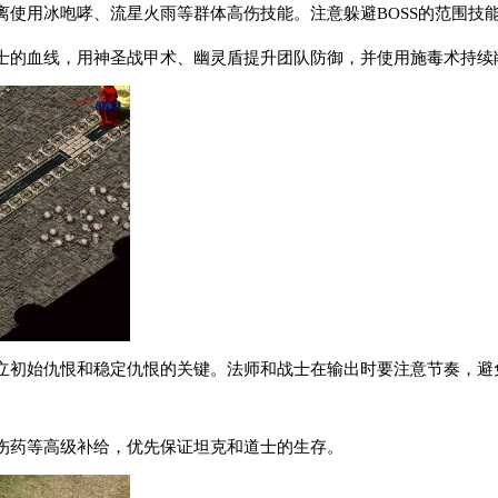
使用冰咆哮、流星火雨等群体高伤技能。注意躲避BOSS的范围技能
士的血线，用神圣战甲术、幽灵盾提升团队防御，并使用施毒术持续削
立初始仇恨和稳定仇恨的关键。法师和战士在输出时要注意节奏，避免
伤药等高级补给，优先保证坦克和道士的生存。