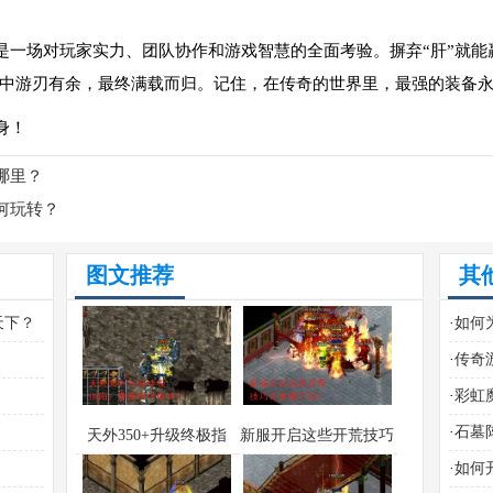
是一场对玩家实力、团队协作和游戏智慧的全面考验。摒弃“肝”就能
中游刃有余，最终满载而归。记住，在传奇的世界里，最强的装备
身！
哪里？
何玩转？
图文推荐
其
天下？
·
如何
·
传奇
巧？
·
彩虹
与高
·
石墓
天外350+升级终极指
新服开启这些开荒技巧
道吗
？
·
如何
南：哪里刷怪最快？
你掌握了吗？