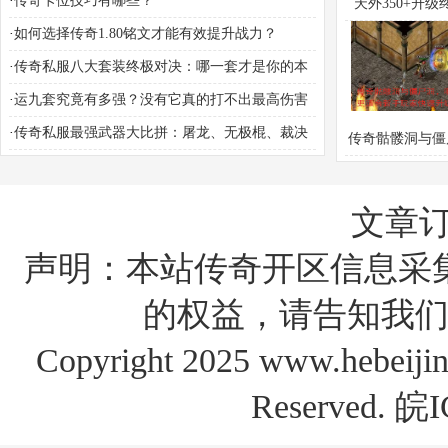
·
传奇卡位技巧有哪些？
天外350+升级
·
如何选择传奇1.80铭文才能有效提升战力？
南：哪里刷怪
·
传奇私服八大套装终极对决：哪一套才是你的本
命神装？
·
运九套究竟有多强？没有它真的打不出最高伤害
吗？
·
传奇私服最强武器大比拼：屠龙、无极棍、裁决
传奇骷髅洞与僵
谁主沉浮？
哪个更适合新手
速升级？
文章
声明：本站传奇开区信息采
的权益，请告知我们
Copyright 2025 www.hebe
Reserved.
皖I