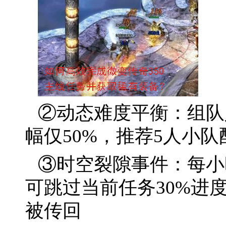
②动态难度平衡：组队
幅仅50%，推荐5人小队
③时空裂隙事件：每小
可跳过当前任务30%进
被传回